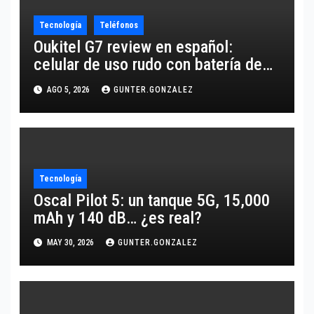
Tecnología
Teléfonos
Oukitel G7 review en español:
celular de uso rudo con batería de
10,600 mAh
AGO 5, 2026
GUNTER.GONZALEZ
Tecnología
Oscal Pilot 5: un tanque 5G, 15,000
mAh y 140 dB… ¿es real?
MAY 30, 2026
GUNTER.GONZALEZ