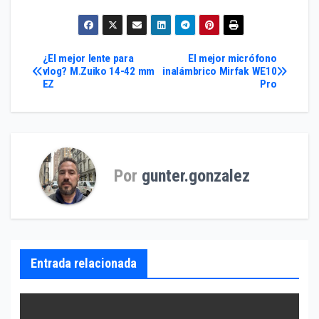
Navegación
¿El mejor lente para
El mejor micrófono
vlog? M.Zuiko 14-42 mm
inalámbrico Mirfak WE10
EZ
Pro
de
entradas
Por
gunter.gonzalez
Entrada relacionada