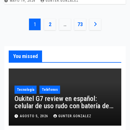
MAYO 19, 2026
GUNTER.GONZALEZ
Paginación
1
2
…
73
de
entradas
You missed
Tecnología
Teléfonos
Oukitel G7 review en español:
celular de uso rudo con batería de
10,600 mAh
AGOSTO 5, 2026
GUNTER.GONZALEZ