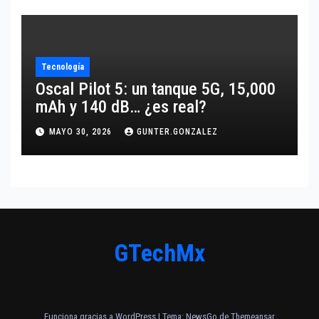
Tecnología
Oscal Pilot 5: un tanque 5G, 15,000
mAh y 140 dB… ¿es real?
MAYO 30, 2026
GUNTER.GONZALEZ
GTechMx
Funciona gracias a WordPress
|
Tema:
NewsGo
de
Themeansar