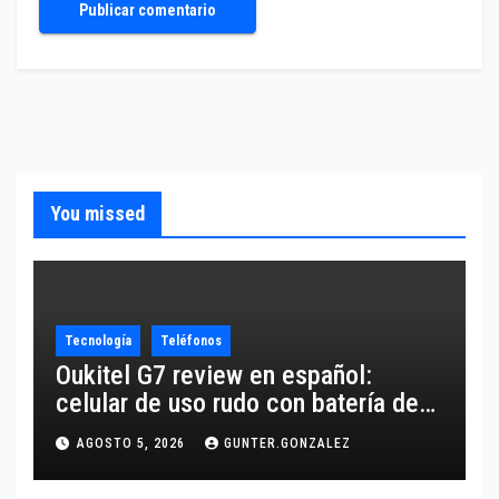
You missed
Tecnología
Teléfonos
Oukitel G7 review en español:
celular de uso rudo con batería de
10,600 mAh
AGOSTO 5, 2026
GUNTER.GONZALEZ