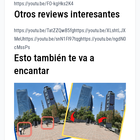
https://youtu.be/FO-kgHks2K4
Otros reviews interesantes
https://youtu.be/TatZZQwB5fghttps://youtu.be/XLshtLJX
MeUhttps://youtu.be/snN1Fl97tqghttps://youtu.be/ngdN0
cMssPs
Esto también te va a
encantar