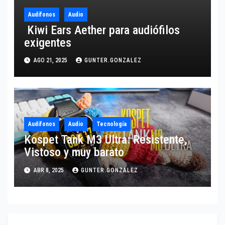
Audífonos
Audio
Kiwi Ears Aether para audiófilos
exigentes
AGO 21, 2025
GUNTER.GONZALEZ
Audífonos
Audio
Tecnología
Kospet Tank M3 Ultra: Resistente,
Vistoso y muy barato
ABR 8, 2025
GUNTER.GONZALEZ