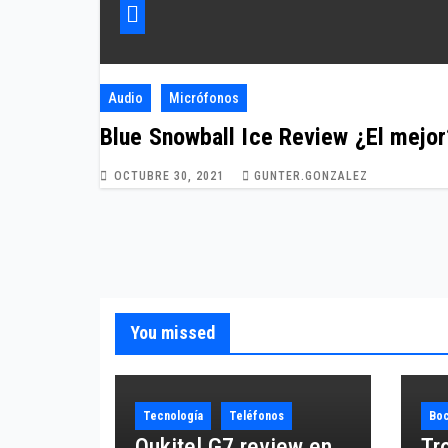
Audio
Micrófonos
Blue Snowball Ice Review ¿El mejor
OCTUBRE 30, 2021
GUNTER.GONZALEZ
You missed
Tecnología
Teléfonos
Boc
Oukitel G7 review en
Tr