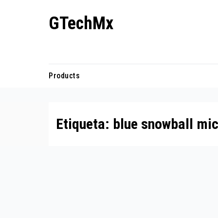
Ir
GTechMx
al
contenido
Actualidad en tecnología
Products
Etiqueta:
blue snowball mi