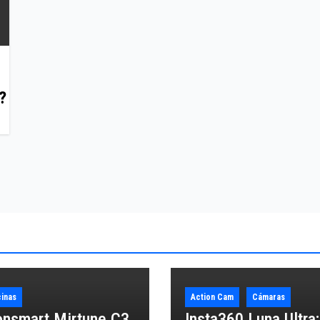
?
inas
Action Cam
Cámaras
onsmart Mirtune C3
Insta360 Luna Ultra;