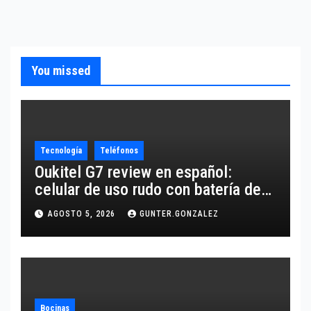
You missed
Tecnología
Teléfonos
Oukitel G7 review en español:
celular de uso rudo con batería de
10,600 mAh
AGOSTO 5, 2026
GUNTER.GONZALEZ
Bocinas