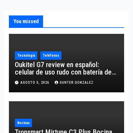
You missed
Tecnología
Teléfonos
Oukitel G7 review en español:
celular de uso rudo con batería de
10,600 mAh
AGOSTO 5, 2026
GUNTER.GONZALEZ
Bocinas
Tronsmart Mirtune C3 Plus Bocina