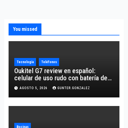
You missed
Tecnología
Teléfonos
Oukitel G7 review en español:
celular de uso rudo con batería de
10,600 mAh
AGOSTO 5, 2026
GUNTER.GONZALEZ
Bocinas