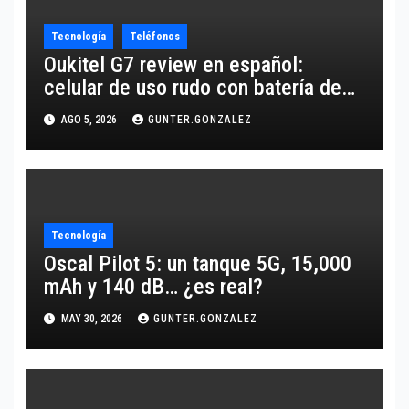
Tecnología
Teléfonos
Oukitel G7 review en español:
celular de uso rudo con batería de
10,600 mAh
AGO 5, 2026
GUNTER.GONZALEZ
Tecnología
Oscal Pilot 5: un tanque 5G, 15,000
mAh y 140 dB… ¿es real?
MAY 30, 2026
GUNTER.GONZALEZ