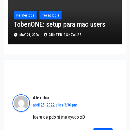
Periféricos
Tecnología
TobenONE: setup para mac users
MAY 21, 2026
GUNTER.GONZALEZ
2 comentarios en «CapCut Sincroniza fotos
con música»
Alex
dice:
abril 25, 2022 a las 3:36 pm
fuera de pdo si me ayudo xD