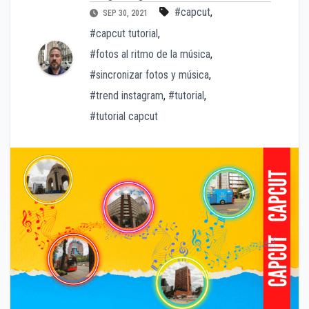
#capcut
,
SEP 30, 2021
#capcut tutorial
,
#fotos al ritmo de la música
,
#sincronizar fotos y música
,
#trend instagram
,
#tutorial
,
#tutorial capcut