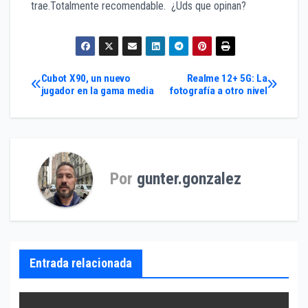
trae.Totalmente recomendable. ¿Uds que opinan?
Navegación
Cubot X90, un nuevo
Realme 12+ 5G: La
jugador en la gama media
fotografía a otro nivel
de
entradas
Por
gunter.gonzalez
Entrada relacionada