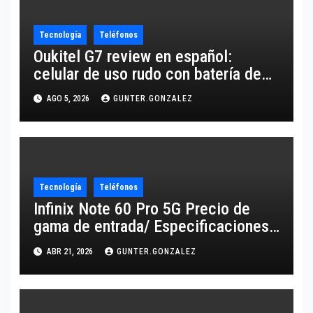
Tecnología
Teléfonos
Oukitel G7 review en español:
celular de uso rudo con batería de
10,600 mAh
AGO 5, 2026
GUNTER.GONZALEZ
Tecnología
Teléfonos
Infinix Note 60 Pro 5G Precio de
gama de entrada/ Especificaciones
de gama alta
ABR 21, 2026
GUNTER.GONZALEZ