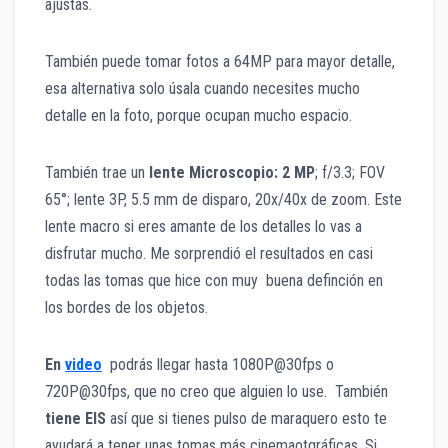
ajustas.
También puede tomar fotos a 64MP para mayor detalle,
esa alternativa solo úsala cuando necesites mucho
detalle en la foto, porque ocupan mucho espacio.
También trae un
lente Microscopio: 2 MP
; f/3.3; FOV
65°; lente 3P, 5.5 mm de disparo, 20x/40x de zoom. Este
lente macro si eres amante de los detalles lo vas a
disfrutar mucho. Me sorprendió el resultados en casi
todas las tomas que hice con muy buena definción en
los bordes de los objetos.
En
video
podrás llegar hasta 1080P@30fps o
720P@30fps, que no creo que alguien lo use. También
tiene EIS
así que si tienes pulso de maraquero esto te
ayudará a tener unas tomas más cinemaotgráficas. Si