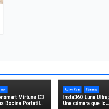
inas
Action Cam
Cámaras
onsmart Mirtune C3
Insta360 Luna Ultra;
us Bocina Portátil
Una cámara que lo