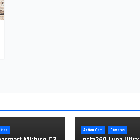
inas
Action Cam
Cámaras
onsmart Mirtune C3
Insta360 Luna Ultra;