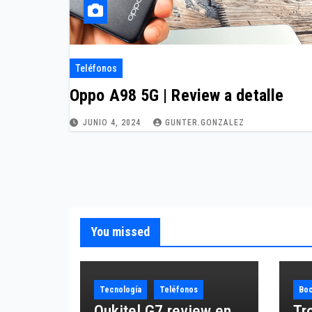
Teléfonos
Oppo A98 5G | Review a detalle
JUNIO 4, 2024
GUNTER.GONZALEZ
You missed
Tecnología
Teléfonos
Boc
Oukitel G7 review en
Tr