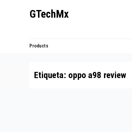
Ir
GTechMx
al
contenido
Actualidad en tecnología
Products
Etiqueta:
oppo a98 review