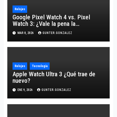
Relojes
Google Pixel Watch 4 vs. Pixel
Watch 3: ¿Vale la pena la
actualización o es más de lo
MAR 8, 2026
GUNTER.GONZALEZ
mismo?
Relojes
Tecnología
Apple Watch Ultra 3 ¿Qué trae de
nuevo?
ENE 9, 2026
GUNTER.GONZALEZ