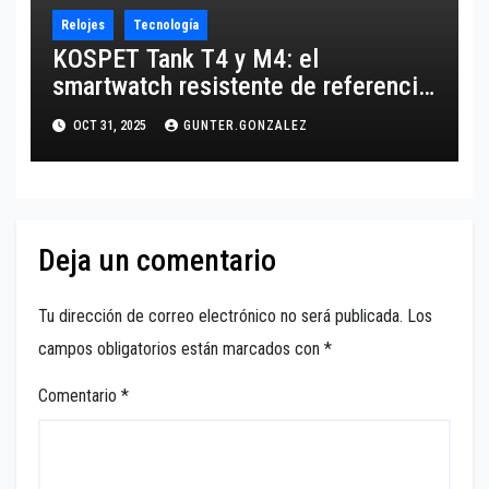
Relojes
Tecnología
KOSPET Tank T4 y M4: el
smartwatch resistente de referencia
para 2025
OCT 31, 2025
GUNTER.GONZALEZ
Deja un comentario
Tu dirección de correo electrónico no será publicada.
Los
campos obligatorios están marcados con
*
Comentario
*