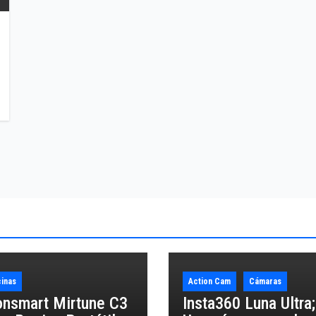
inas
Action Cam
Cámaras
onsmart Mirtune C3
Insta360 Luna Ultra;