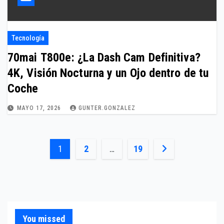
Tecnología
70mai T800e: ¿La Dash Cam Definitiva?
4K, Visión Nocturna y un Ojo dentro de tu
Coche
MAYO 17, 2026
GUNTER.GONZALEZ
Paginación
1
2
…
19
de
entradas
You missed