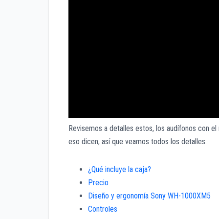
Revisemos a detalles estos, los audífonos con e
eso dicen, así que veamos todos los detalles.
¿Qué incluye la caja?
Precio
Diseño y ergonomía Sony WH-1000XM5
Controles