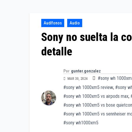
Audífonos
Audio
Sony no suelta la 
detalle
Por
gunter.gonzalez
#sony wh 1000xm
MAR 30, 2024
#sony wh 1000xm5 review
,
#sony w
#sony wh 1000xm5 vs airpods max
,
#sony wh 1000xm5 vs bose quietcom
#sony wh 1000xm5 vs sennheiser 
#sony wh1000xm5