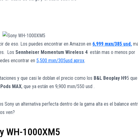
cir de eso. Los puedes encontrar en Amazon en
6,999 mxn/385 usd,
má
res. Los
Sennheiser
Momentum Wireless 4
están mas o menos por
puedes encontrar en
5,500 mxn/305usd aprox
.
aciones y que casi le doblan el precio como los
B&L Beoplay H9
5 que
irPods MAX
, que ya están en 9,900 mxn/550 usd .
 Sony un alternativa perfecta dentro de la gama alta es el balance ent
los ven?
ony WH-1000XM5