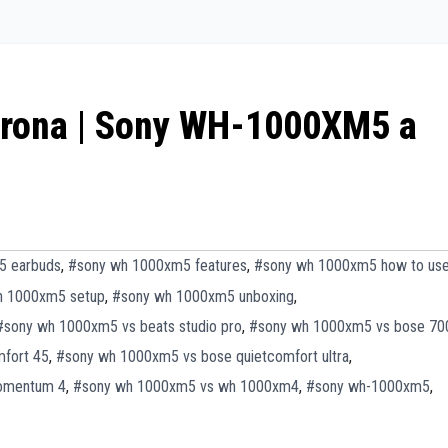
corona | Sony WH-1000XM5 a
5 earbuds
,
#sony wh 1000xm5 features
,
#sony wh 1000xm5 how to us
h 1000xm5 setup
,
#sony wh 1000xm5 unboxing
,
#sony wh 1000xm5 vs beats studio pro
,
#sony wh 1000xm5 vs bose 70
fort 45
,
#sony wh 1000xm5 vs bose quietcomfort ultra
,
momentum 4
,
#sony wh 1000xm5 vs wh 1000xm4
,
#sony wh-1000xm5
,