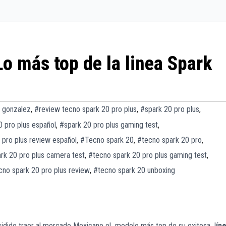
o más top de la linea Spark
 gonzalez
,
#review tecno spark 20 pro plus
,
#spark 20 pro plus
,
0 pro plus español
,
#spark 20 pro plus gaming test
,
 pro plus review español
,
#Tecno spark 20
,
#tecno spark 20 pro
,
rk 20 pro plus camera test
,
#tecno spark 20 pro plus gaming test
,
cno spark 20 pro plus review
,
#tecno spark 20 unboxing
idido traer al mercado Mexicano el modelo más top de su exitosa l
ín