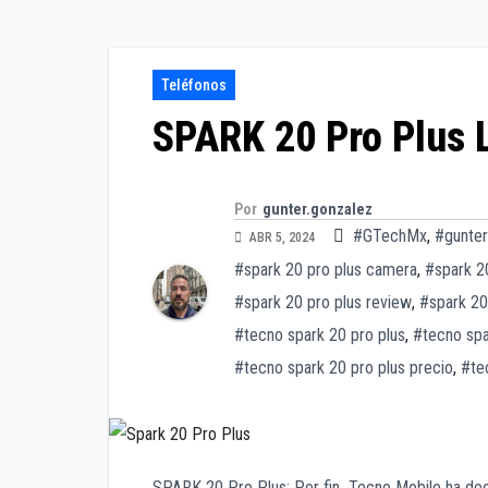
Teléfonos
SPARK 20 Pro Plus L
Por
gunter.gonzalez
#GTechMx
,
#gunter
ABR 5, 2024
#spark 20 pro plus camera
,
#spark 2
#spark 20 pro plus review
,
#spark 20
#tecno spark 20 pro plus
,
#tecno spa
#tecno spark 20 pro plus precio
,
#te
SPARK 20 Pro Plus: Por fin Tecno Mobile ha dec