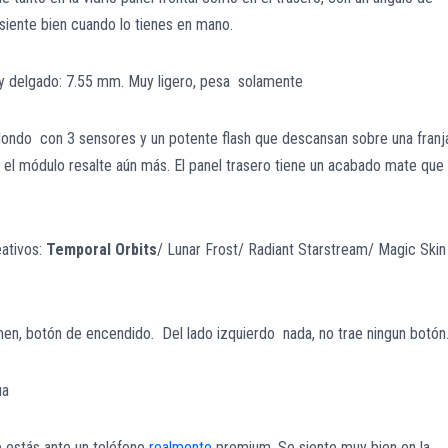
siente bien cuando lo tienes en mano.
 delgado: 7.55 mm. Muy ligero, pesa solamente
dondo con 3 sensores y un potente flash que descansan sobre una franj
 el módulo resalte aún más. El panel trasero tiene un acabado mate que
eativos:
Temporal Orbits
/ Lunar Frost/ Radiant Starstream/ Magic Skin
umen, botón de encendido. Del lado izquierdo nada, no trae ningun botón
ua
 estás ante un teléfono
realmente
premium. Se siente muy bien en la