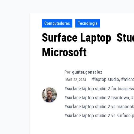
Computadoras
Tecnología
Surface Laptop Stu
Microsoft
Por
gunter.gonzalez
#laptop studio
,
#micro
MAR 22, 2024
#surface laptop studio 2 for business
#surface laptop studio 2 teardown
,
#
#surface laptop studio 2 vs macbook
#surface laptop studio 2 vs surface 