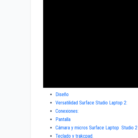
Diseño
Versatilidad Surface Studio Laptop 2:
Conexiones:
Pantalla
Cámara y micros Surface Laptop Studio 2
Teclado y trakcpad.