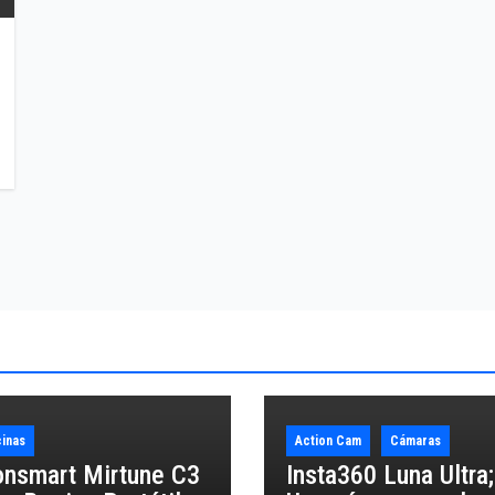
inas
Action Cam
Cámaras
onsmart Mirtune C3
Insta360 Luna Ultra;