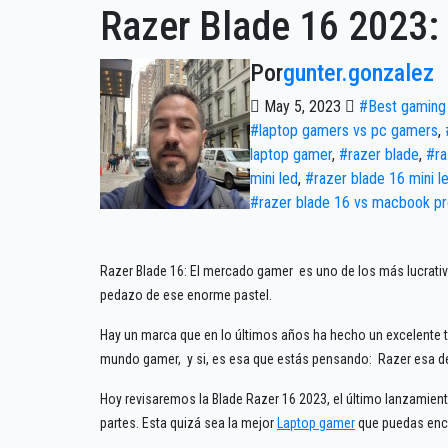
Razer Blade 16 2023
Por
gunter.gonzalez
May 5, 2023
#Best gaming
#laptop gamers vs pc gamers
,
laptop gamer
,
#razer blade
,
#ra
mini led
,
#razer blade 16 mini l
#razer blade 16 vs macbook pr
Razer Blade 16: El mercado gamer es uno de los más lucrativ
pedazo de ese enorme pastel.
Hay un marca que en lo últimos años ha hecho un excelente tr
mundo gamer, y si, es esa que estás pensando: Razer esa de
Hoy revisaremos la Blade Razer 16 2023, el último lanzamien
partes. Esta quizá sea la mejor
Laptop gamer
que puedas enco