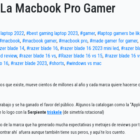
: La Macbook Pro Gamer
 laptop 2022
,
#best gaming laptop 2023
,
#gamer
,
#laptop gamers be li
#macbook
,
#macbook gamer
,
#macbook pro
,
#made gamer for gamer
,
zer blade 14
,
#razer blade 16
,
#razer blade 16 2023 mini led
,
#razer bl
ed review
,
#razer blade 16 vs
,
#Razer blade 16 vs 15
,
#razer blade 16 v
o 16
,
#razer blade 2023
,
#shorts
,
#windows vs mac
os que existe, mueve cientos de millones al año y cada marca quiere hacerse 
abajo y se ha ganado el favor del público. Algunos la catalogan como la “Appl
 lo logo con la
Serpiente
triskele
(de simetría rotacional)
to de la marca que ha generado mucha expectativas y metrajes de reviews por 
ntrar ahí afuera aunque también tiene sus peros, y aquí te los cuento.