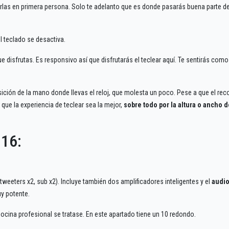
virlas en primera persona. Solo te adelanto que es donde pasarás buena parte d
l teclado se desactiva.
e disfrutas. Es responsivo así que disfrutarás el teclear aquí. Te sentirás como
ción de la mano donde llevas el reloj, que molesta un poco. Pese a que el reco
ue la experiencia de teclear sea la mejor,
sobre todo por la altura o ancho d
 16:
eeters x2, sub x2). Incluye también dos amplificadores inteligentes y el
audi
y potente.
ocina profesional se tratase. En este apartado tiene un 10 redondo.