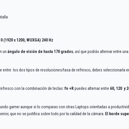
talla
10 (1920 x 1200, WUXGA) 240 Hz
on un
ángulo de visión de hasta 170 grados
, así que podrás alternar entre una
e entre los dos tipos de resoluciones/tasa de refresco, debes seleccionarla 
 Refresco con la combinación de teclas:
fn +R
puedes alternar entre
60, 120 y 2
 mundo gamer aunque si lo comparas con otras Laptops orientadas a productivi
erior, que no se justifica sobre todo por la calidad de la cámara.
El borde supe