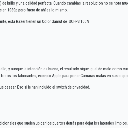
R) de brillo y una calidad perfecta. Cuando cambias la resolución no se nota mu
s en 1080p pero fuera de ahí es lo mismo.
ante, esta Razer tienen un Color Gamut de DCI-P3 100%
o, y aunque la intención es buena, el resultado sigue igual de malo como cua
 todos los fabricantes, excepto Apple para poner Cámaras malas en sus dispos
 desear. Eso si le han incluido el switch de privacidad.
icionales que suelen ubicar los puertos detrás para dejar los laterales limpios.