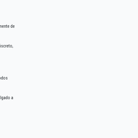
lmente de
iscreto,
todos
olgado a