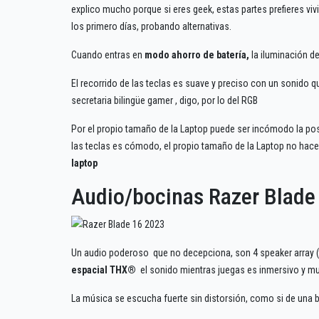
explico mucho porque si eres geek, estas partes prefieres vi
los primero días, probando alternativas.
Cuando entras en
modo ahorro de batería,
la iluminación de
El recorrido de las teclas es suave y preciso con un sonido qu
secretaria bilingüe gamer , digo, por lo del RGB
Por el propio tamaño de la Laptop puede ser incómodo la posi
las teclas es cómodo, el propio tamaño de la Laptop no hace q
laptop
Audio/bocinas Razer Blade
Un audio poderoso que no decepciona, son 4 speaker array (tw
espacial THX®
el sonido mientras juegas es inmersivo y mu
La música se escucha fuerte sin distorsión, como si de una b