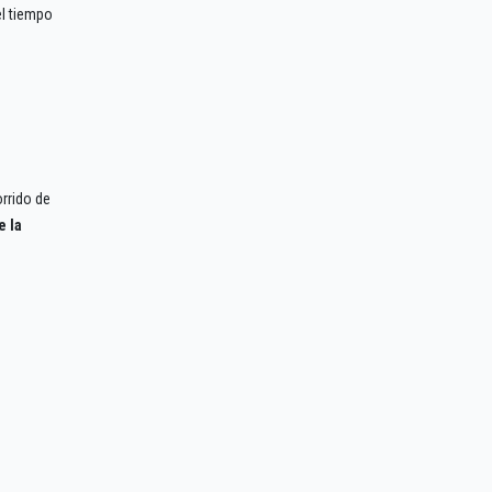
el tiempo
rrido de
e la
o