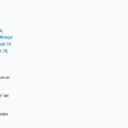
ke
,
#mejor
ade 16
s 18
,
con un
e” del
todas