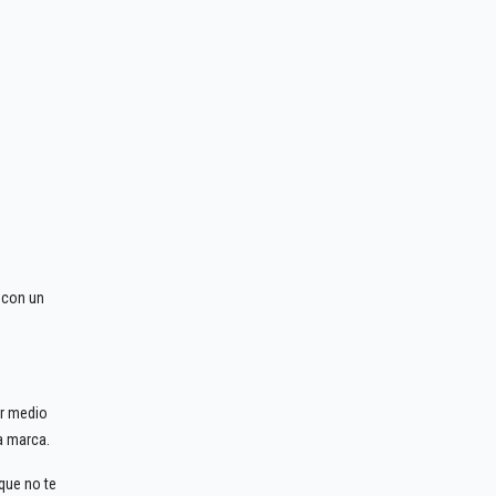
 con un
or medio
a marca.
que no te