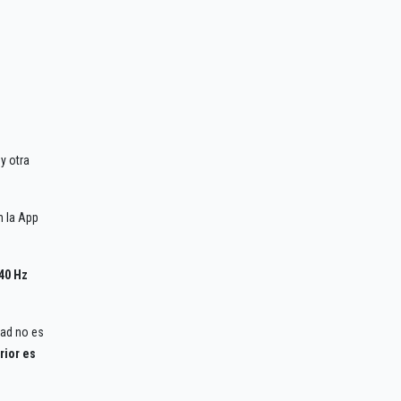
 y otra
en la App
40 Hz
dad no es
rior es