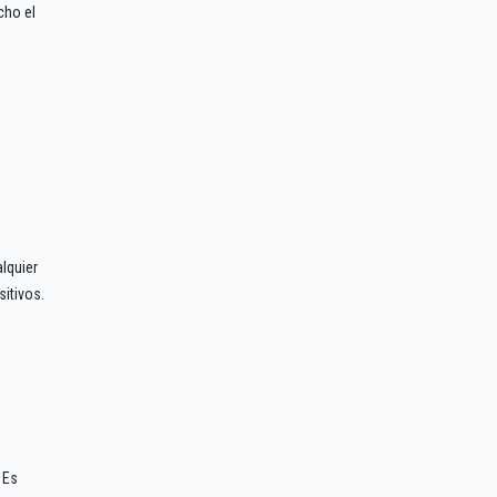
cho el
lquier
itivos.
 Es