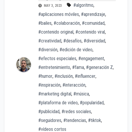
#algoritmo
,
MAY 3, 2023
#aplicaciones móviles
,
#aprendizaje
,
#bailes
,
#colaboración
,
#comunidad
,
#contenido original
,
#contenido viral
,
#creatividad
,
#desafíos
,
#diversidad
,
#diversión
,
#edición de video
,
#efectos especiales
,
#engagement
,
#entretenimiento
,
#fama
,
#generación Z
,
#humor
,
#inclusión
,
#influencer
,
#inspiración
,
#interacción
,
#marketing digital
,
#música
,
#plataforma de video
,
#popularidad
,
#publicidad
,
#redes sociales
,
#seguidores
,
#tendencias
,
#tiktok
,
#vídeos cortos