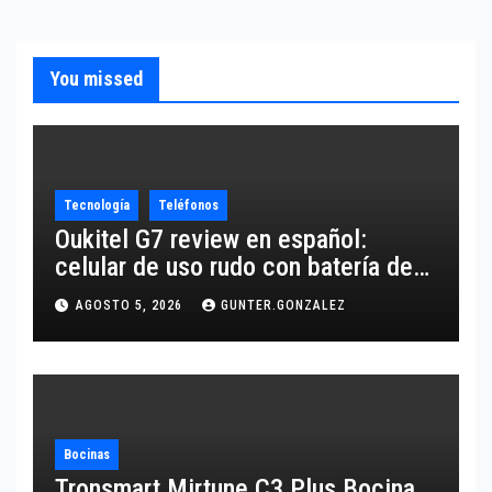
You missed
Tecnología
Teléfonos
Oukitel G7 review en español:
celular de uso rudo con batería de
10,600 mAh
AGOSTO 5, 2026
GUNTER.GONZALEZ
Bocinas
Tronsmart Mirtune C3 Plus Bocina