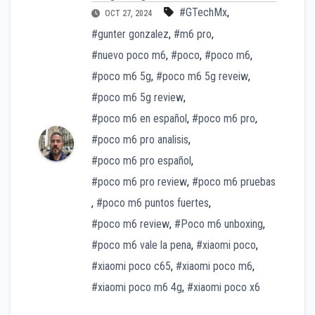
#GTechMx
,
OCT 27, 2024
#gunter gonzalez
,
#m6 pro
,
#nuevo poco m6
,
#poco
,
#poco m6
,
#poco m6 5g
,
#poco m6 5g reveiw
,
#poco m6 5g review
,
#poco m6 en español
,
#poco m6 pro
,
#poco m6 pro analisis
,
#poco m6 pro español
,
#poco m6 pro review
,
#poco m6 pruebas
,
#poco m6 puntos fuertes
,
#poco m6 review
,
#Poco m6 unboxing
,
#poco m6 vale la pena
,
#xiaomi poco
,
#xiaomi poco c65
,
#xiaomi poco m6
,
#xiaomi poco m6 4g
,
#xiaomi poco x6