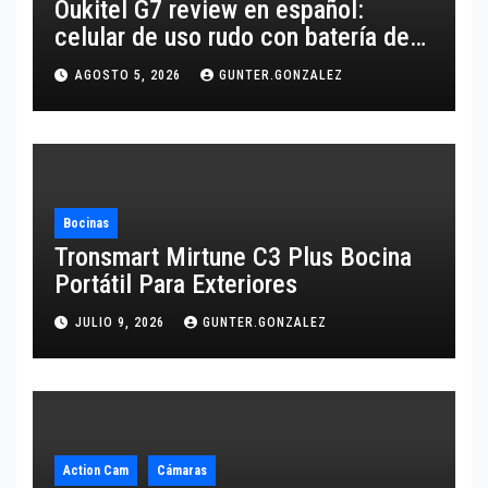
Oukitel G7 review en español:
celular de uso rudo con batería de
10,600 mAh
AGOSTO 5, 2026
GUNTER.GONZALEZ
Bocinas
Tronsmart Mirtune C3 Plus Bocina
Portátil Para Exteriores
JULIO 9, 2026
GUNTER.GONZALEZ
Action Cam
Cámaras