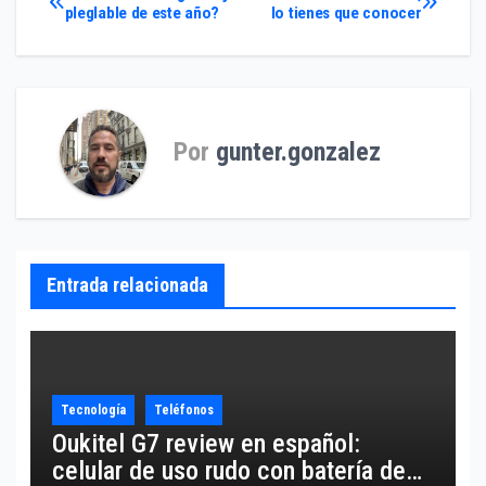
Navegación
pleglable de este año?
lo tienes que conocer
de
entradas
Por
gunter.gonzalez
Entrada relacionada
Tecnología
Teléfonos
Oukitel G7 review en español:
celular de uso rudo con batería de