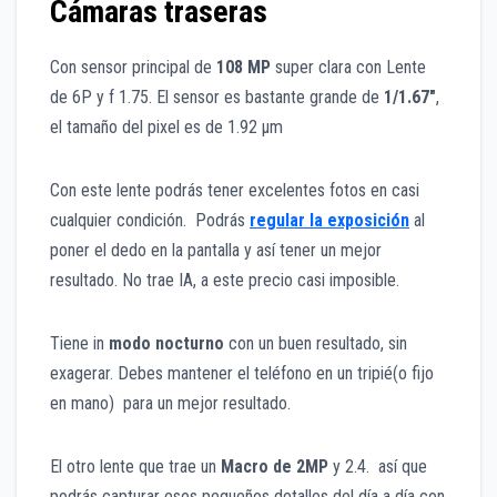
Cámaras traseras
Con sensor principal de
108 MP
super clara con Lente
de 6P y f 1.75. El sensor es bastante grande de
1/1.67″
,
el tamaño del pixel es de 1.92 μm
Con este lente podrás tener excelentes fotos en casi
cualquier condición. Podrás
regular la exposición
al
poner el dedo en la pantalla y así tener un mejor
resultado. No trae IA, a este precio casi imposible.
Tiene in
modo nocturno
con un buen resultado, sin
exagerar. Debes mantener el teléfono en un tripié(o fijo
en mano) para un mejor resultado.
El otro lente que trae un
Macro de 2MP
y 2.4. así que
podrás capturar esos pequeños detalles del día a día con