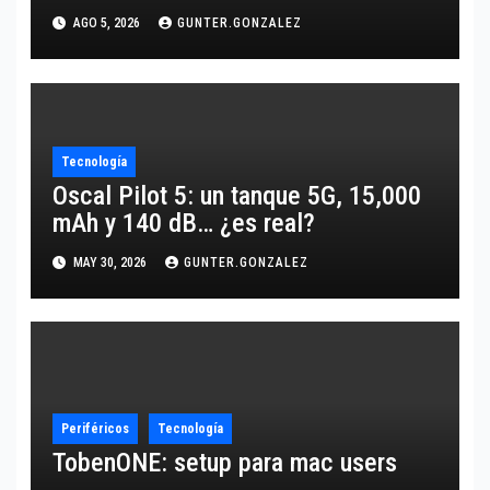
10,600 mAh
AGO 5, 2026
GUNTER.GONZALEZ
Tecnología
Oscal Pilot 5: un tanque 5G, 15,000
mAh y 140 dB… ¿es real?
MAY 30, 2026
GUNTER.GONZALEZ
Periféricos
Tecnología
TobenONE: setup para mac users