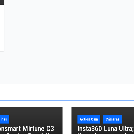
inas
Action Cam
Cámaras
onsmart Mirtune C3
Insta360 Luna Ultra;