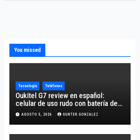
You missed
Tecnología
Teléfonos
Oukitel G7 review en español:
celular de uso rudo con batería de
10,600 mAh
AGOSTO 5, 2026
GUNTER.GONZALEZ