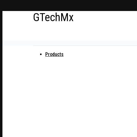
Ir
GTechMx
al
contenido
Actualidad en tecnología
Products