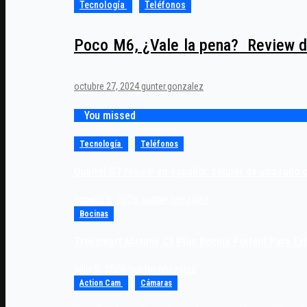
Tecnología
Teléfonos
Poco M6, ¿Vale la pena? Review d
octubre 27, 2024
gunter.gonzalez
You missed
Tecnología
Teléfonos
Oukitel G7 review en español: celular de uso rudo 
agosto 5, 2026
gunter.gonzalez
Bocinas
Tronsmart Mirtune C3 Plus Bocina Portátil Para Ex
julio 9, 2026
gunter.gonzalez
Action Cam
Cámaras