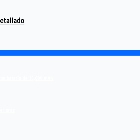
etallado
con batería de 10,600 mAh
teriores