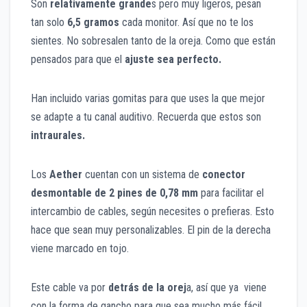
Son
relativamente grande
s pero muy ligeros, pesan
tan solo
6,5 gramos
cada monitor. Así que no te los
sientes. No sobresalen tanto de la oreja. Como que están
pensados para que el
ajuste sea perfecto.
Han incluido
varias gomitas para que uses la que mejor
se adapte a tu canal auditivo. Recuerda que estos son
intraurales.
Los
Aether
cuentan con un sistema de
conector
desmontable de 2 pines de 0,78 mm
para facilitar el
intercambio de cables, según necesites o prefieras. Esto
hace que sean muy personalizables. El pin de la derecha
viene marcado en tojo.
Este cable va por
detrás de la orej
a, así que ya viene
con la forma de gancho para que sea mucho más fácil