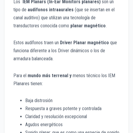
Los
IEM Planars
(
In-Ear Monitors planares)
son un
tipo de
audífonos intraaurales
(que se insertan en el
canal auditivo) que utilizan una tecnología de
transductores conocida como
planar magnético
.
Estos audífonos traen un
Driver Planar magnético
que
funciona diferente a los Driver dinámicos o los de
armadura balanceada.
Para el
mundo más terrenal y
menos técnico los IEM
Planares tienen:
Baja distrosión
Respuesta a graves potente y controlada
Claridad y resolución excepcional
Agudos energéticos
Sonido planar: que es como una especie de sonido