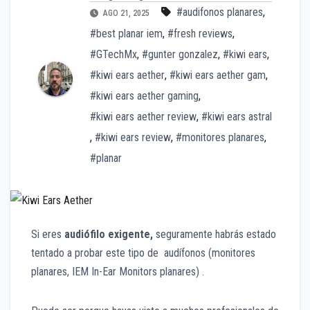
#audifonos planares
,
AGO 21, 2025
#best planar iem
,
#fresh reviews
,
#GTechMx
,
#gunter gonzalez
,
#kiwi ears
,
#kiwi ears aether
,
#kiwi ears aether gam
,
#kiwi ears aether gaming
,
#kiwi ears aether review
,
#kiwi ears astral
,
#kiwi ears review
,
#monitores planares
,
#planar
Si eres
audiófilo exigente,
seguramente habrás estado
tentado a probar este tipo de audífonos (monitores
plana
res, IEM In-Ear Monitors planares) .