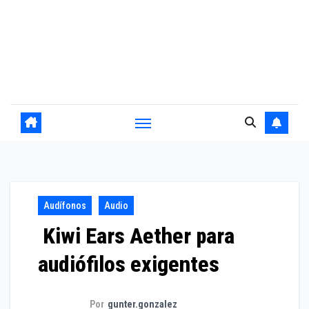
Audífonos
Audio
Kiwi Ears Aether para
audiófilos exigentes
Por
gunter.gonzalez