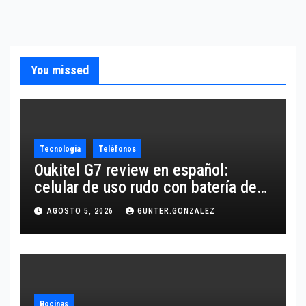
You missed
Tecnología
Teléfonos
Oukitel G7 review en español:
celular de uso rudo con batería de
10,600 mAh
AGOSTO 5, 2026
GUNTER.GONZALEZ
Bocinas