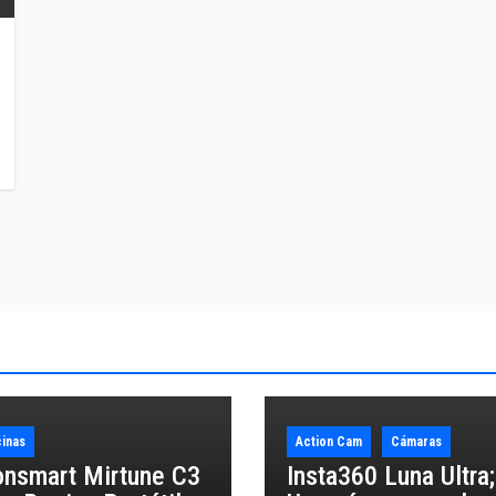
inas
Action Cam
Cámaras
onsmart Mirtune C3
Insta360 Luna Ultra;