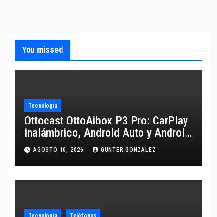
You missed
Tecnología
Ottocast OttoAibox P3 Pro: CarPlay
inalámbrico, Android Auto y Android
13 para tu coche
AGOSTO 10, 2026
GUNTER.GONZALEZ
Tecnología
Teléfonos