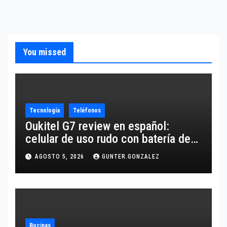
You missed
Tecnología
Teléfonos
Oukitel G7 review en español:
celular de uso rudo con batería de
10,600 mAh
AGOSTO 5, 2026
GUNTER.GONZALEZ
Bocinas