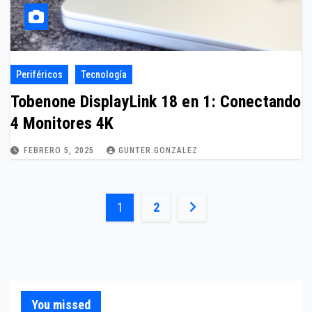
Periféricos
Tecnología
Tobenone DisplayLink 18 en 1: Conectando
4 Monitores 4K
FEBRERO 5, 2025
GUNTER.GONZALEZ
Paginación
1
2
de
entradas
You missed