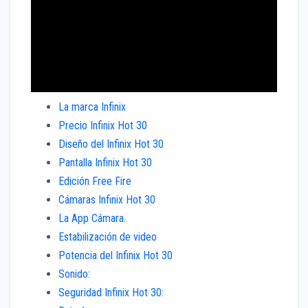
La marca Infinix
Precio Infinix Hot 30
Diseño del Infinix Hot 30
Pantalla Infinix Hot 30
Edición Free Fire
Cámaras Infinix Hot 30
La App Cámara.
Estabilización de video
Potencia del Infinix Hot 30
Sonido:
Seguridad Infinix Hot 30: