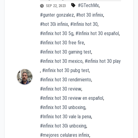
#GTechMx
,
SEP 22, 2023
#gunter gonzalez
,
#hot 30 infinix
,
#hot 30i infinix
,
#Infinix hot 30
,
#infinix hot 30 5g
,
#Infinix hot 30 español
,
#infinix hot 30 free fire
,
#infinix hot 30 gaming test
,
#infinix hot 30 mexico
,
#infinix hot 30 play
,
#infinix hot 30 pubg test
,
#infinix hot 30 rendimiento
,
#infinix hot 30 review
,
#infinix hot 30 review en español
,
#infinix hot 30 unboxing
,
#Infinix hot 30 vale la pena
,
#infinix hot 30i unboxing
,
#mejores celulares infinix
,