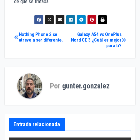
de que se trataba.
Navegación
Nothing Phone 2 se
Galaxy A54 vs OnePlus
atreve a ser diferente.
Nord CE 3 ¿Cuál es mejor
para ti?
de
entradas
Por
gunter.gonzalez
Entrada relacionada