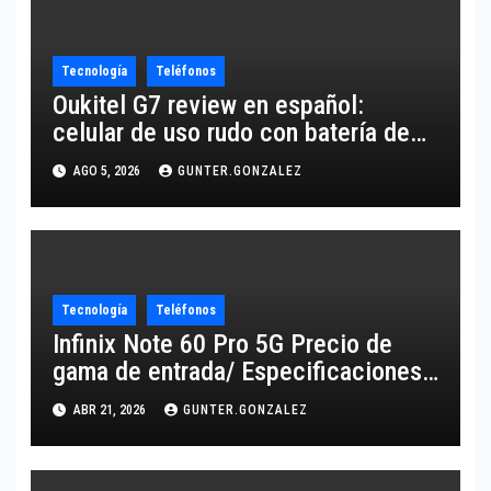
Tecnología
Teléfonos
Oukitel G7 review en español:
celular de uso rudo con batería de
10,600 mAh
AGO 5, 2026
GUNTER.GONZALEZ
Tecnología
Teléfonos
Infinix Note 60 Pro 5G Precio de
gama de entrada/ Especificaciones
de gama alta
ABR 21, 2026
GUNTER.GONZALEZ