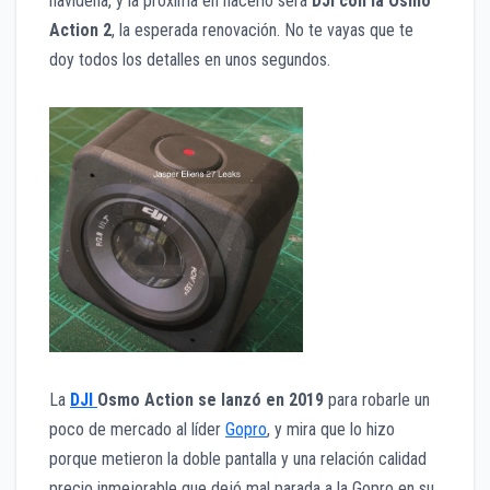
navideña, y la próxima en hacerlo será
DJI con la Osmo
Action 2
, la esperada renovación. No te vayas que te
doy todos los detalles en unos segundos.
La
DJI
Osmo Action se lanzó en 2019
para robarle un
poco de mercado al líder
Gopro
, y mira que lo hizo
porque metieron la doble pantalla y una relación calidad
precio inmejorable que dejó mal parada a la Gopro en su