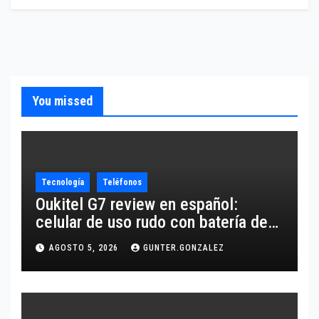
You missed
Tecnología
Teléfonos
Oukitel G7 review en español:
celular de uso rudo con batería de
10,600 mAh
AGOSTO 5, 2026
GUNTER.GONZALEZ