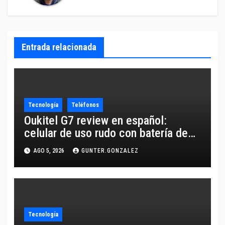
Entrada relacionada
Tecnología
Teléfonos
Oukitel G7 review en español:
celular de uso rudo con batería de
10,600 mAh
AGO 5, 2026
GUNTER.GONZALEZ
Tecnología