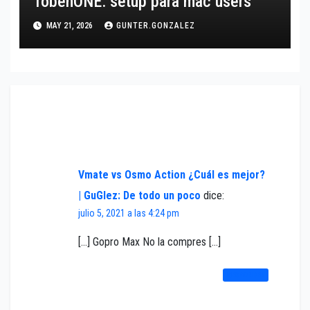
TobenONE: setup para mac users
MAY 21, 2026
GUNTER.GONZALEZ
Un comentario en «Gopro Max 360 ¿Sí vale la
pena?»
Vmate vs Osmo Action ¿Cuál es mejor?
| GuGlez: De todo un poco
dice:
julio 5, 2021 a las 4:24 pm
[…] Gopro Max No la compres […]
RESPONDER