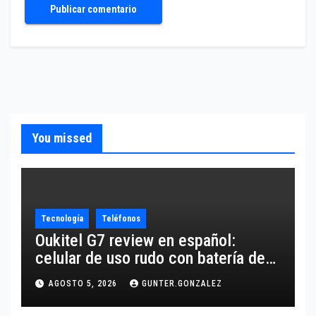
You missed
Tecnología
Teléfonos
Oukitel G7 review en español:
celular de uso rudo con batería de
10,600 mAh
AGOSTO 5, 2026
GUNTER.GONZALEZ