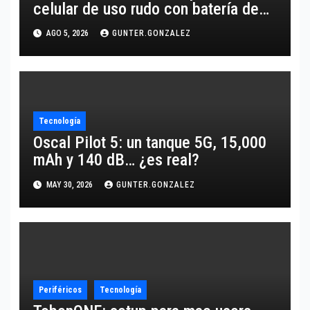
celular de uso rudo con batería de
10,600 mAh
AGO 5, 2026
GUNTER.GONZALEZ
Tecnología
Oscal Pilot 5: un tanque 5G, 15,000
mAh y 140 dB… ¿es real?
MAY 30, 2026
GUNTER.GONZALEZ
Periféricos
Tecnología