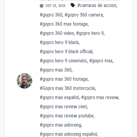
#camaras de accion
,
SEP 25, 2020
#gopro 360
,
#gopro 360 camera
,
#gopro 360 max footage
,
#gopro 360 video
,
#gopro hero 9
,
#gopro hero 9 black
,
#gopro hero 9 black official
,
#gopro hero 9 cinematic
,
#gopro max
,
#gopro max 360
,
#gopro max 360 footage
,
#Gopro max 360 motorcycle
,
#gopro max español
,
#gopro max review
,
#gopro max review cnet
,
#gopro max review youtube
,
#gopro max unboxing
,
#gopro max unboxing español
,