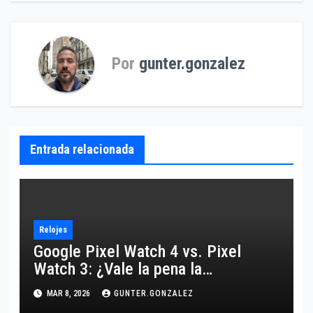
entradas
Por
gunter.gonzalez
Entrada relacionada
Relojes
Google Pixel Watch 4 vs. Pixel
Watch 3: ¿Vale la pena la
actualización o es más de lo
MAR 8, 2026
GUNTER.GONZALEZ
mismo?