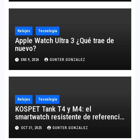
Relojes
Tecnología
Apple Watch Ultra 3 ¿Qué trae de
nuevo?
ENE 9, 2026
GUNTER.GONZALEZ
Relojes
Tecnología
KOSPET Tank T4 y M4: el
smartwatch resistente de referencia
para 2025
OCT 31, 2025
GUNTER.GONZALEZ