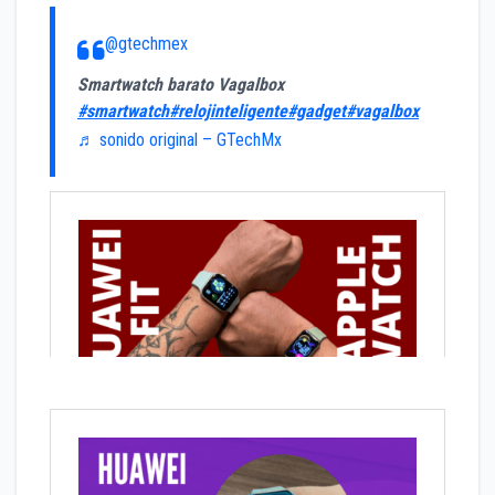
@gtechmex
Smartwatch barato Vagalbox
#smartwatch
#relojinteligente
#gadget
#vagalbox
♬ sonido original – GTechMx