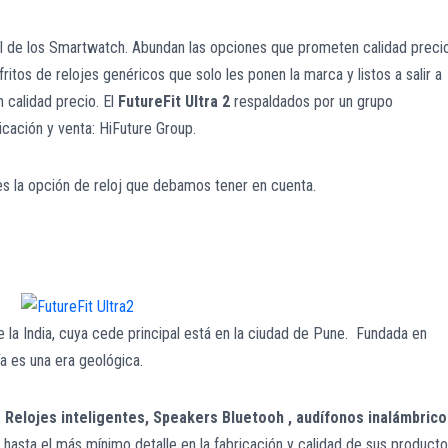
el de los Smartwatch. Abundan las opciones que prometen calidad preci
tos de relojes genéricos que solo les ponen la marca y listos a salir a
 calidad precio. El
FutureFit Ultra 2
respaldados por un grupo
icación y venta: HiFuture Group.
es la opción de reloj que debamos tener en cuenta.
la India, cuya cede principal está en la ciudad de Pune. Fundada en
 es una era geológica.
:
Relojes inteligentes,
Speakers Bluetooh
, audífonos inalámbric
 hasta el más mínimo detalle en la fabricación y calidad de sus product