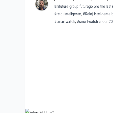
#hifuture group futurego pro the #sta
#reloj inteligente
,
#Reloj inteligente 
#smartwatch
,
#smartwatch under 2