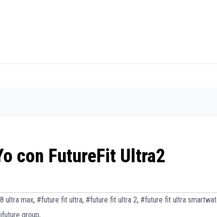
o con FutureFit Ultra2
8 ultra max
,
#future fit ultra
,
#future fit ultra 2
,
#future fit ultra smartwa
ifuture group
,