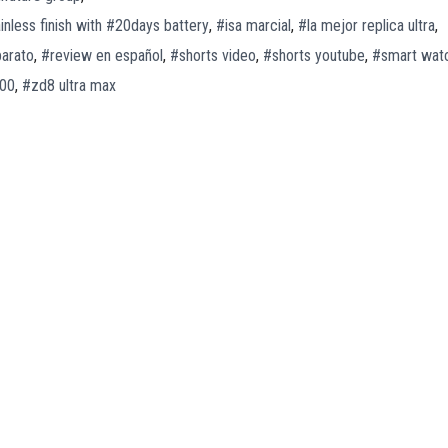
inless finish with #20days battery
,
#isa marcial
,
#la mejor replica ultra
,
barato
,
#review en español
,
#shorts video
,
#shorts youtube
,
#smart wat
000
,
#zd8 ultra max