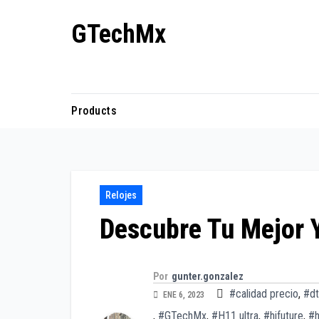
Ir
GTechMx
al
contenido
Actualidad en tecnología
Products
Relojes
Descubre Tu Mejor Y
Por
gunter.gonzalez
#calidad precio
,
#dt
ENE 6, 2023
,
#GTechMx
,
#H11 ultra
,
#hifuture
,
#h