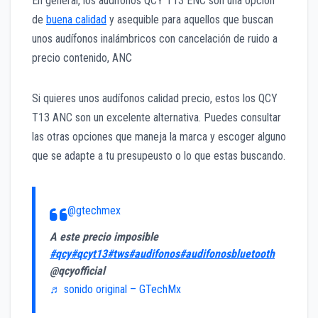
En general, los audífonos QCY T13 ENC son una opción
de
buena calidad
y asequible para aquellos que buscan
unos audífonos inalámbricos con cancelación de ruido a
precio contenido, ANC
Si quieres unos audífonos calidad precio, estos los QCY
T13 ANC son un excelente alternativa. Puedes consultar
las otras opciones que maneja la marca y escoger alguno
que se adapte a tu presupeusto o lo que estas buscando.
@gtechmex
A este precio imposible
#qcy
#qcyt13
#tws
#audifonos
#audifonosbluetooth
@qcyofficial
♬ sonido original – GTechMx