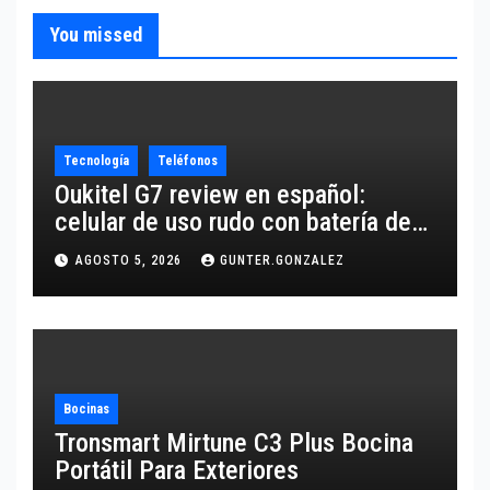
You missed
Tecnología
Teléfonos
Oukitel G7 review en español:
celular de uso rudo con batería de
10,600 mAh
AGOSTO 5, 2026
GUNTER.GONZALEZ
Bocinas
Tronsmart Mirtune C3 Plus Bocina
Portátil Para Exteriores