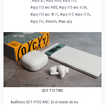
,
#qcy g1
,
#qcy ht03
,
#qcy t13
,
#qcy t13 anc ht05
,
#qcy t13 anc 리뷰
,
#qcy t13 anc 후기
,
#qcy t17
,
#qcy t17s
,
#qcy t1c
,
#shorts
,
#tws qcy
QCY T13 TWS
Audífonos QCY HT05 ANC: En el mundo de los