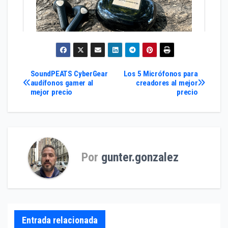
Navegación
SoundPEATS CyberGear
Los 5 Micrófonos para
audífonos gamer al
creadores al mejor
mejor precio
precio
de
entradas
Por
gunter.gonzalez
Entrada relacionada