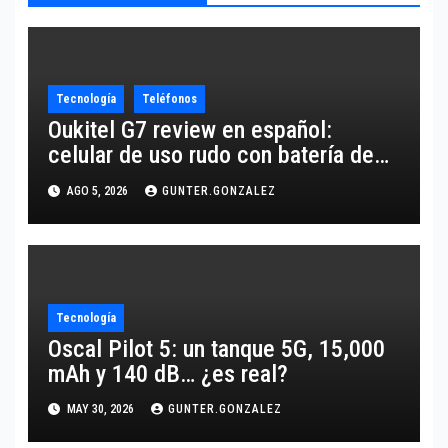
Tecnología
Teléfonos
Oukitel G7 review en español:
celular de uso rudo con batería de
10,600 mAh
AGO 5, 2026
GUNTER.GONZALEZ
Tecnología
Oscal Pilot 5: un tanque 5G, 15,000
mAh y 140 dB… ¿es real?
MAY 30, 2026
GUNTER.GONZALEZ