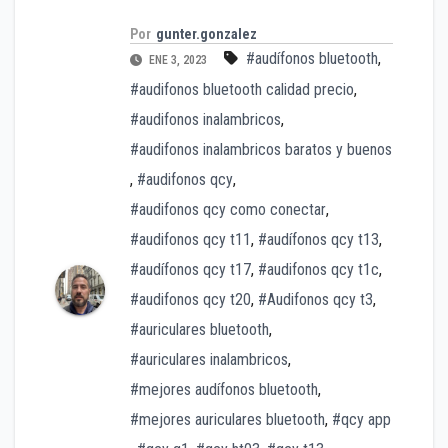
Por
gunter.gonzalez
#audífonos bluetooth
,
ENE 3, 2023
#audifonos bluetooth calidad precio
,
#audifonos inalambricos
,
#audifonos inalambricos baratos y buenos
,
#audifonos qcy
,
#audifonos qcy como conectar
,
#audifonos qcy t11
,
#audífonos qcy t13
,
#audífonos qcy t17
,
#audifonos qcy t1c
,
#audifonos qcy t20
,
#Audifonos qcy t3
,
#auriculares bluetooth
,
#auriculares inalambricos
,
#mejores audífonos bluetooth
,
#mejores auriculares bluetooth
,
#qcy app