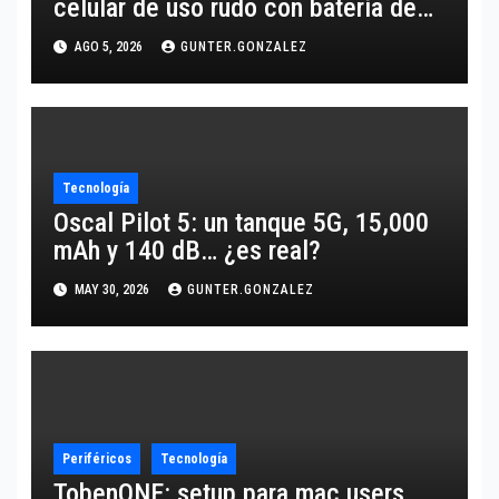
celular de uso rudo con batería de
10,600 mAh
AGO 5, 2026
GUNTER.GONZALEZ
Tecnología
Oscal Pilot 5: un tanque 5G, 15,000
mAh y 140 dB… ¿es real?
MAY 30, 2026
GUNTER.GONZALEZ
Periféricos
Tecnología
TobenONE: setup para mac users