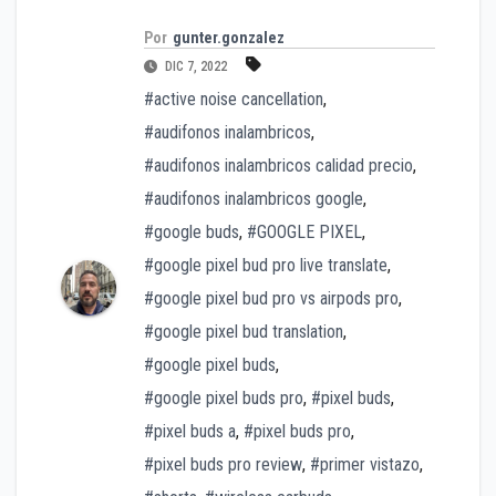
Por
gunter.gonzalez
DIC 7, 2022
#active noise cancellation
,
#audifonos inalambricos
,
#audifonos inalambricos calidad precio
,
#audifonos inalambricos google
,
#google buds
,
#GOOGLE PIXEL
,
#google pixel bud pro live translate
,
#google pixel bud pro vs airpods pro
,
#google pixel bud translation
,
#google pixel buds
,
#google pixel buds pro
,
#pixel buds
,
#pixel buds a
,
#pixel buds pro
,
#pixel buds pro review
,
#primer vistazo
,