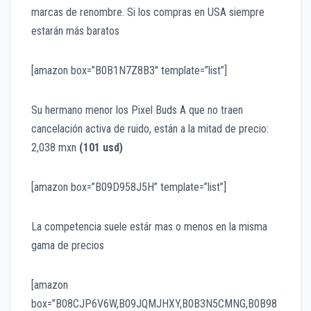
marcas de renombre. Si los compras en USA siempre
estarán más baratos
[amazon box=”B0B1N7Z8B3″ template=”list”]
Su hermano menor los Pixel Buds A que no traen
cancelación activa de ruido, están a la mitad de precio:
2,038 mxn
(101 usd)
[amazon box=”B09D958J5H” template=”list”]
La competencia suele estár mas o menos en la misma
gama de precios
[amazon
box=”B08CJP6V6W,B09JQMJHXY,B0B3N5CMNG,B0B98