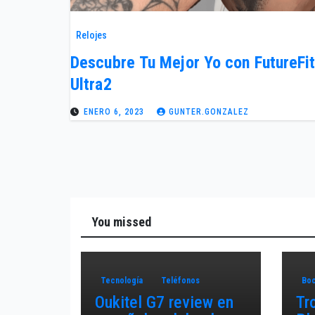
Relojes
Descubre Tu Mejor Yo con FutureFi
Ultra2
ENERO 6, 2023
GUNTER.GONZALEZ
You missed
Tecnología
Teléfonos
Boc
Oukitel G7 review en
Tr