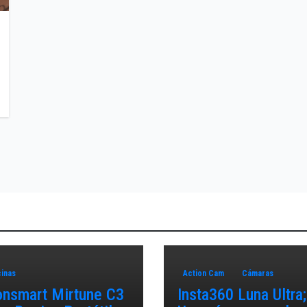
t
inas
Action Cam
Cámaras
onsmart Mirtune C3
Insta360 Luna Ultra;