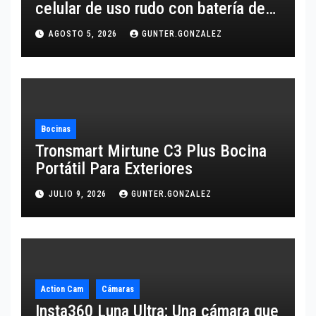
celular de uso rudo con batería de
10,600 mAh
AGOSTO 5, 2026
GUNTER.GONZALEZ
Bocinas
Tronsmart Mirtune C3 Plus Bocina
Portátil Para Exteriores
JULIO 9, 2026
GUNTER.GONZALEZ
Action Cam
Cámaras
Insta360 Luna Ultra; Una cámara que