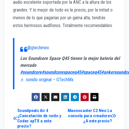
audio excelente soportada por la ANC a la altura de los
grandes. Y lo mejor de todo es le precio, por la mitad o
menos de lo que pagarías por un gama alta, tendrás
estos hermosos audífonos. Totalmente recomendables.
@gtechmex
Los Soundcore Space Q45 tienen la mejor bateria del
mercado
#soundcore
#soundcorespaceq45
#spaceq45
#ankersoundc
♬ sonido original – GTechMx
Navegación
Soundpeats Air 4
Maonocaster C2 Neo La
¿Cancelación de ruido y
consola para creadores
Codec apTX a este
¿A este precio?
de
precio?