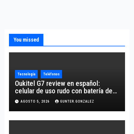
You missed
Tecnología
Teléfonos
Oukitel G7 review en español:
celular de uso rudo con batería de
10,600 mAh
AGOSTO 5, 2026
GUNTER.GONZALEZ