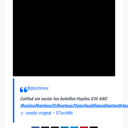
@gtechmex
Califad sin vaciar tus bolsillos Haylou S35 ANC
#haylou
#haylous35
#haylous35anc
#audifonosbluetooth
#au
♬ sonido original – GTechMx