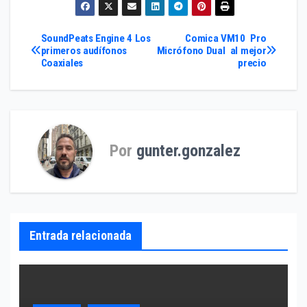
Navegación
SoundPeats Engine 4 Los
Comica VM10 Pro
primeros audífonos
Micrófono Dual al mejor
Coaxiales
precio
de
entradas
Por
gunter.gonzalez
Entrada relacionada