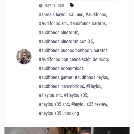
MAY 16, 2023
#analisis haylou s35 anc
,
#audífonos
,
#Audífonos anc
,
#audifonos baratos
,
#audífonos bluetooth
,
#audifonos bluetooth con 3.5
,
#audifonos buenos bonitos y baratos
,
#Audífonos con cancelación de ruido
,
#audifonos economicos
,
#audifonos gamer
,
#audífonos haylou
,
#audifonos inalambricos
,
#Haylou
,
#Haylou anc
,
#Haylou s35
,
#haylou s35 anc
,
#haylou s35 review
,
#haylou s35 unboxing