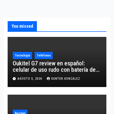
You missed
Tecnología
Teléfonos
Oukitel G7 review en español:
celular de uso rudo con batería de
10,600 mAh
AGOSTO 5, 2026
GUNTER.GONZALEZ
Bocinas