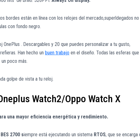
00 nits de brillo. 326PPI.
Always On display.
. Los bordes están en línea con los relojes del mercado,superldegados no
ulas con fondo negro.
oj OnePlus . Descargables y 20 que puedes personalizar a tu gusto,
prefieras. Han hecho un
buen trabajo
en el diseño. Todas las esferas que
o un poco más.
da golpe de vista a tu reloj.
 Oneplus Watch2/Oppo Watch X
ra una mayor eficiencia energética y rendimiento.
 BES 2700 s
iempre está ejecutando un sistema
RTOS
, que se encarga