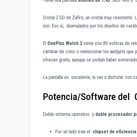
Tiene una pantalla
Amoled de
1.43”
,466*466 y 6
Cristal 2.5D de Zafiro, un cristal muy resistente
son. Eso sí, disimulados por los diseños de carát
El
OnePlus Watch 2
viene con 80 esferas de rel
cambiar de color o seleecionar los widgets que 
ofrecen gratis, aunque se podían haber esmerad
La pantalla es excelente, la vas a disfrutar con ca
Potencia/Software del
Doble sistema operativo y
doble procesador pa
Por un lado trae el
chipset de eficiencia