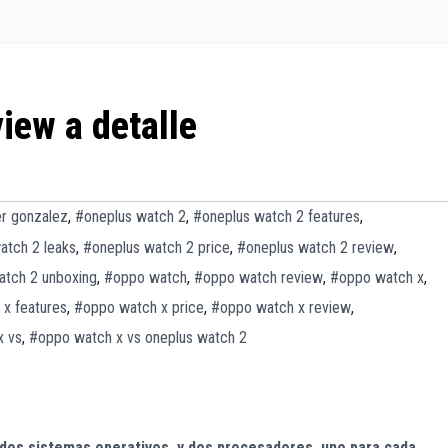
iew a detalle
r gonzalez
,
#oneplus watch 2
,
#oneplus watch 2 features
,
atch 2 leaks
,
#oneplus watch 2 price
,
#oneplus watch 2 review
,
atch 2 unboxing
,
#oppo watch
,
#oppo watch review
,
#oppo watch x
,
x features
,
#oppo watch x price
,
#oppo watch x review
,
x vs
,
#oppo watch x vs oneplus watch 2
dos sistemas operativos y dos procesa
dores, uno para cada