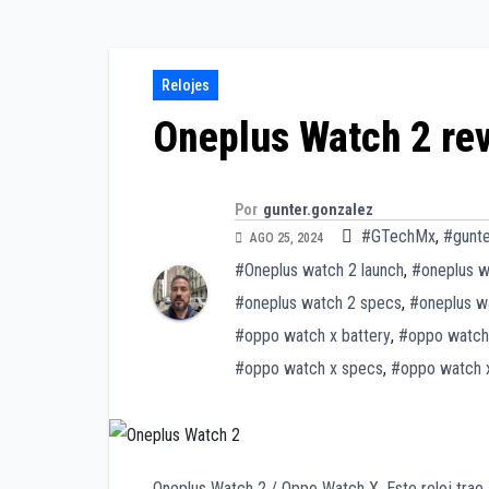
Relojes
Oneplus Watch 2 rev
Por
gunter.gonzalez
#GTechMx
,
#gunte
AGO 25, 2024
#Oneplus watch 2 launch
,
#oneplus w
#oneplus watch 2 specs
,
#oneplus w
#oppo watch x battery
,
#oppo watch 
#oppo watch x specs
,
#oppo watch 
Oneplus Watch 2 / Oppo Watch X. Este reloj trae