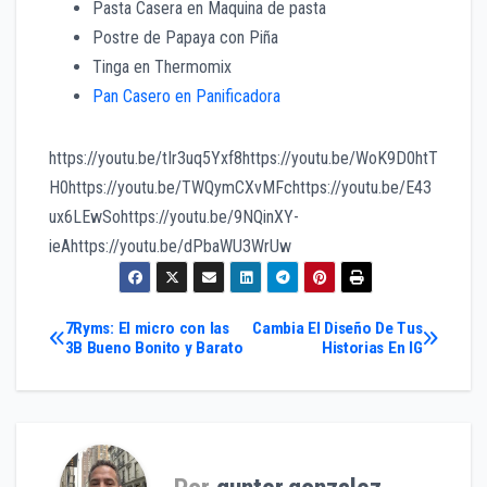
Pasta Casera en Maquina de pasta
Postre de Papaya con Piña
Tinga en Thermomix
Pan Casero en Panificadora
https://youtu.be/tIr3uq5Yxf8https://youtu.be/WoK9D0htT
H0https://youtu.be/TWQymCXvMFchttps://youtu.be/E43
ux6LEwSohttps://youtu.be/9NQinXY-
ieAhttps://youtu.be/dPbaWU3WrUw
Navegación
7Ryms: El micro con las
Cambia El Diseño De Tus
3B Bueno Bonito y Barato
Historias En IG
de
entradas