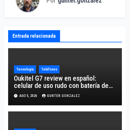
Por
gunter.gonzalez
Entrada relacionada
Tecnología
Teléfonos
Oukitel G7 review en español:
celular de uso rudo con batería de
10,600 mAh
AGO 5, 2026
GUNTER.GONZALEZ