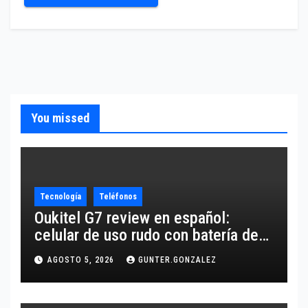
You missed
Tecnología
Teléfonos
Oukitel G7 review en español:
celular de uso rudo con batería de
10,600 mAh
AGOSTO 5, 2026
GUNTER.GONZALEZ