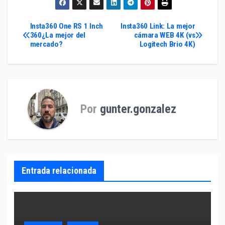
Navegación
Insta360 One RS 1 Inch
Insta360 Link: La mejor
360¿La mejor del
cámara WEB 4K (vs
mercado?
Logitech Brio 4K)
de
entradas
Por
gunter.gonzalez
Entrada relacionada