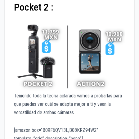
Pocket 2 :
Teniendo toda la teoría aclarada vamos a probarlas para
que puedas ver cuál se adapta mejor a ti y vean la
versatilidad de ambas cámaras
[amazon box=”B09F6QV13L,B08KRZ94W2″
template=”grid” description=”none”]