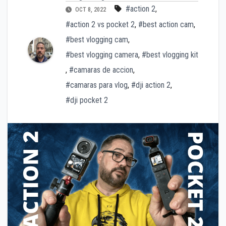
#action 2
,
OCT 8, 2022
#action 2 vs pocket 2
,
#best action cam
,
#best vlogging cam
,
#best vlogging camera
,
#best vlogging kit
,
#camaras de accion
,
#camaras para vlog
,
#dji action 2
,
#dji pocket 2