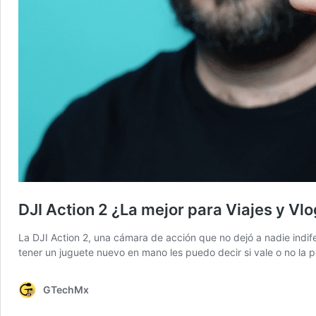
DJI Action 2 ¿La mejor para Viajes y Vl
La DJI Action 2, una cámara de acción que no dejó a nadie ind
tener un juguete nuevo en mano les puedo decir si vale o no la
GTechMx