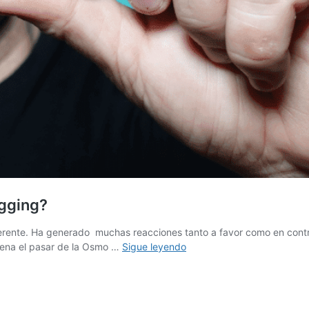
ogging?
iferente. Ha generado muchas reacciones tanto a favor como en cont
DJI
 pena el pasar de la Osmo …
Sigue leyendo
Action
2
¿La
mejor