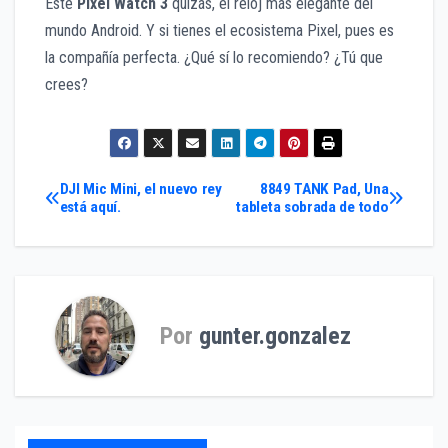
Este
Pixel Watch 3
quizás, el reloj más elegante del
mundo Android. Y si tienes el ecosistema Pixel, pues es
la compañía perfecta. ¿Qué sí lo recomiendo? ¿Tú que
crees?
Navegación
DJI Mic Mini, el nuevo rey
8849 TANK Pad, Una
está aquí.
tableta sobrada de todo
de
entradas
Por
gunter.gonzalez