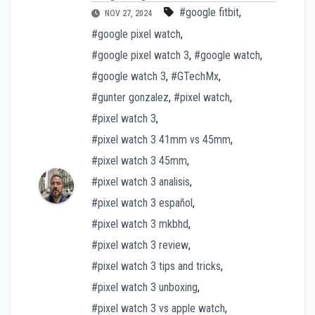
#google fitbit
,
NOV 27, 2024
#google pixel watch
,
#google pixel watch 3
,
#google watch
,
#google watch 3
,
#GTechMx
,
#gunter gonzalez
,
#pixel watch
,
#pixel watch 3
,
#pixel watch 3 41mm vs 45mm
,
#pixel watch 3 45mm
,
#pixel watch 3 analisis
,
#pixel watch 3 español
,
#pixel watch 3 mkbhd
,
#pixel watch 3 review
,
#pixel watch 3 tips and tricks
,
#pixel watch 3 unboxing
,
#pixel watch 3 vs apple watch
,