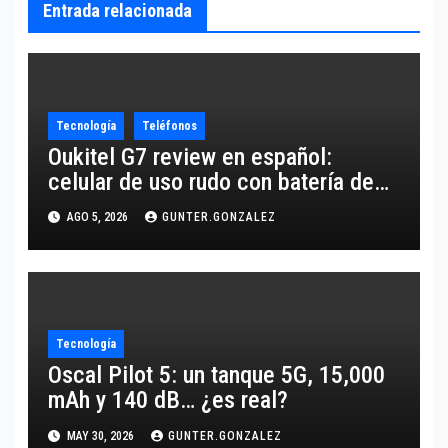
Entrada relacionada
Tecnología
Teléfonos
Oukitel G7 review en español:
celular de uso rudo con batería de
10,600 mAh
AGO 5, 2026
GUNTER.GONZALEZ
Tecnología
Oscal Pilot 5: un tanque 5G, 15,000
mAh y 140 dB… ¿es real?
MAY 30, 2026
GUNTER.GONZALEZ