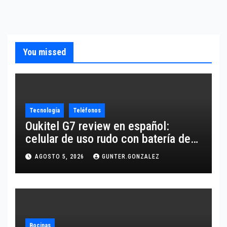
You missed
Tecnología
Teléfonos
Oukitel G7 review en español:
celular de uso rudo con batería de
10,600 mAh
AGOSTO 5, 2026
GUNTER.GONZALEZ
Bocinas