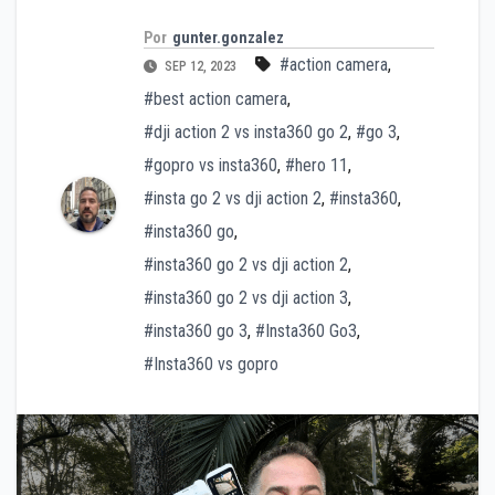
Por
gunter.gonzalez
#action camera
,
SEP 12, 2023
#best action camera
,
#dji action 2 vs insta360 go 2
,
#go 3
,
#gopro vs insta360
,
#hero 11
,
#insta go 2 vs dji action 2
,
#insta360
,
#insta360 go
,
#insta360 go 2 vs dji action 2
,
#insta360 go 2 vs dji action 3
,
#insta360 go 3
,
#Insta360 Go3
,
#Insta360 vs gopro