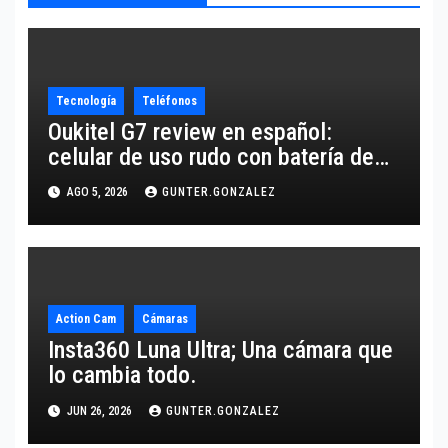
Tecnología
Teléfonos
Oukitel G7 review en español:
celular de uso rudo con batería de
10,600 mAh
AGO 5, 2026
GUNTER.GONZALEZ
Action Cam
Cámaras
Insta360 Luna Ultra; Una cámara que
lo cambia todo.
JUN 26, 2026
GUNTER.GONZALEZ